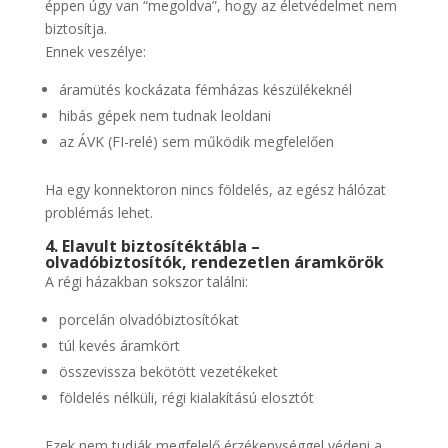
éppen úgy van “megoldva”, hogy az életvédelmet nem
biztosítja.
Ennek veszélye:
áramütés kockázata fémházas készülékeknél
hibás gépek nem tudnak leoldani
az ÁVK (FI-relé) sem működik megfelelően
Ha egy konnektoron nincs földelés, az egész hálózat
problémás lehet.
4. Elavult biztosítéktábla –
olvadóbiztosítók, rendezetlen áramkörök
A régi házakban sokszor találni:
porcelán olvadóbiztosítókat
túl kevés áramkört
összevissza bekötött vezetékeket
földelés nélküli, régi kialakítású elosztót
Ezek nem tudják megfelelő érzékenységgel védeni a