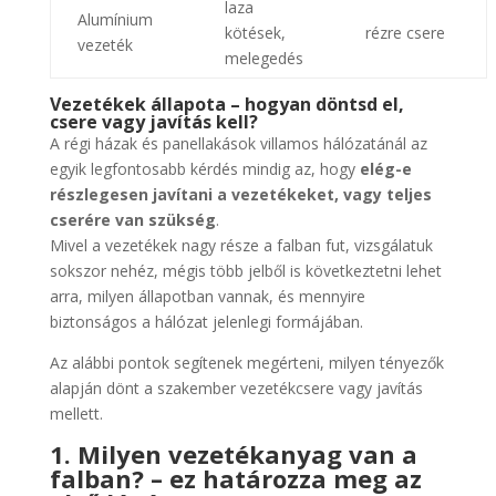
laza
Alumínium
kötések,
rézre csere
vezeték
melegedés
Vezetékek állapota – hogyan döntsd el,
csere vagy javítás kell?
A régi házak és panellakások villamos hálózatánál az
egyik legfontosabb kérdés mindig az, hogy
elég-e
részlegesen javítani a vezetékeket, vagy teljes
cserére van szükség
.
Mivel a vezetékek nagy része a falban fut, vizsgálatuk
sokszor nehéz, mégis több jelből is következtetni lehet
arra, milyen állapotban vannak, és mennyire
biztonságos a hálózat jelenlegi formájában.
Az alábbi pontok segítenek megérteni, milyen tényezők
alapján dönt a szakember vezetékcsere vagy javítás
mellett.
1. Milyen vezetékanyag van a
falban? – ez határozza meg az