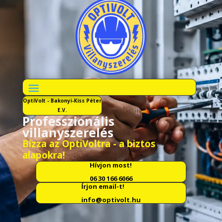
OptiVolt - Bakonyi-Kiss Péter
E.V.
Professzionális
villanyszerelés
Bízza az OptiVoltra - a biztos
alapokra!
Hívjon most!
06 30 166 6066
Írjon email-t!
info@optivolt.hu