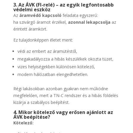
3. Az ÁVK (FI-relé) – az egyik legfontosabb
védelmi eszköz
Az
áramvédő kapcsoló
feladata egyszerű:
ha szivárgó áramot érzékel,
azonnal lekapcsolja
az
érintett áramkört.
Ez tulajdonképpen életet ment:
védi az embert az áramütéstől,
megakadályozza a hibás készülékek okozta tüzet,
vizes helyiségekben különösen kötelező,
modern hálózatban elengedhetetlen.
Régi lakásokban azonban gyakran nem működne
megfelelően, mert a TN-C rendszer és a hibás földelés
kizárja a szabályos beépítést.
4. Mikor kötelező vagy erősen ajánlott az
ÁVK beépítése?
Kötelező: