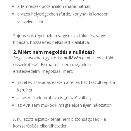
a fémrészek potenciálon maradhatnak,
a vizes helyiségekben (fürdő, konyha) különösen
veszélyes lehet.
Sajnos sok régi házban vagy nincs földelés, vagy
hibásan, hozzáértés nélkül lett kialakítva.
2. Miért nem megoldás a nullázás?
Régi lakásokban gyakori a
nullázás
(a nulla és a föld
összekötése). Ez ma már nem megfelelő
érintésvédelmi megoldás, mert:
vezeték-szakadás esetén a teljes ház feszültség alá
kerülhet,
a készülékek fémháza is „élővé” válhat,
az ÁVK sem működik megfelelően ilyen hálózaton.
A nullázott aljzatok tehát nem biztonságosak – a
korszerűsítés elkerülhetetlen.