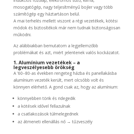
indukciós főzőlap, elektromos sütő, klíma,
mosogatógép, nagy teljesítményű bojler vagy több
számítógép egy háztartáson belül.
A mai terhelés mellett viszont a régi vezetékek, kötési
módok és biztosítékok már nem tudnak biztonságosan
működni.
Az alábbiakban bemutatom a legjellemzőbb
problémákat és azt, miért jelentenek valós kockázatot.
1. Alumínium vezetékek – a
legveszélyesebb örökség
A ’60–80-as években rengeteg házba és panellakásba
alumínium vezeték került, mert olcsóbb volt és
könnyen elérhető. A gond csak az, hogy az alumínium:
könnyebben törik és ridegedik
a kötések idővel fellazulnak
a csatlakozások túlmelegednek
az átmeneti ellenállás nő → tűzveszély