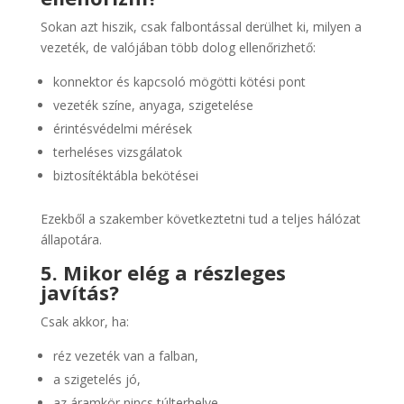
Sokan azt hiszik, csak falbontással derülhet ki, milyen a
vezeték, de valójában több dolog ellenőrizhető:
konnektor és kapcsoló mögötti kötési pont
vezeték színe, anyaga, szigetelése
érintésvédelmi mérések
terheléses vizsgálatok
biztosítéktábla bekötései
Ezekből a szakember következtetni tud a teljes hálózat
állapotára.
5. Mikor elég a részleges
javítás?
Csak akkor, ha:
réz vezeték van a falban,
a szigetelés jó,
az áramkör nincs túlterhelve,