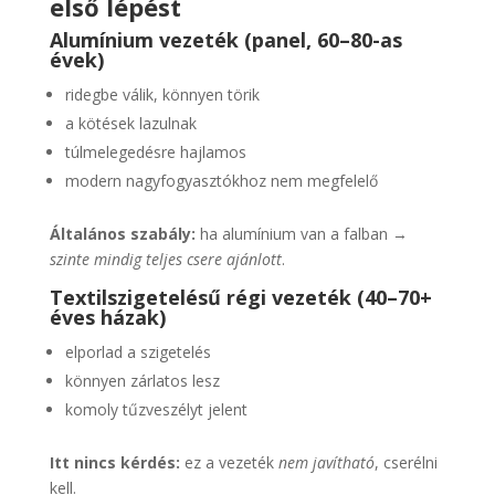
első lépést
Alumínium vezeték (panel, 60–80-as
évek)
ridegbe válik, könnyen törik
a kötések lazulnak
túlmelegedésre hajlamos
modern nagyfogyasztókhoz nem megfelelő
Általános szabály:
ha alumínium van a falban →
szinte mindig teljes csere ajánlott
.
Textilszigetelésű régi vezeték (40–70+
éves házak)
elporlad a szigetelés
könnyen zárlatos lesz
komoly tűzveszélyt jelent
Itt nincs kérdés:
ez a vezeték
nem javítható
, cserélni
kell.