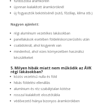
fürdőszoba áramkörein
újonnan kialakított áramköröknél
új fogyasztók bekötésénél (sütő, főzőlap, klíma stb.)
Nagyon ajánlott:
régi alumínium vezetékes lakásokban
panellakások esetében földeléskorszerűsítés után
családoknál, ahol kisgyerek van
mindenhol, ahol vizes környezetben használsz
készülékeket
5. Milyen hibák miatt nem működik az ÁVK
régi lakásokban?
közös vezetésű nulla és föld
hibás földelési ellenállás
alumínium és réz szabálytalan kötése
rosszul kialakított elosztótábla
védővezető hiánya bizonyos áramkörökben