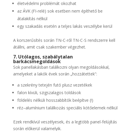
életvédelmi problémát okozhat
az ÁVK (FI-relé) sok esetben nem építhető be
átalakítás nélkül
egy szakadás esetén a teljes lakás veszélybe kerül
A korszerűsítés során TN-C-ről TN-C-S rendszerre kell
átállni, amit csak szakember végezhet.
7. Utólagos, szabálytalan
barkácsmegoldások
Sok panellakásban találkozni olyan megoldásokkal,
amelyeket a lakók évek során „hozzátettek”:
a szekrény tetején futó plusz vezetékek
falon kívüli, szigszalagos toldások
földelés nélküli hosszabbítók beépítve (!)
réz–alumínium találkozás speciális kötőelemek nélkül
Ezek rendkívül veszélyesek, és a legtöbb panel-felújítás
során előkerül valamelyik.