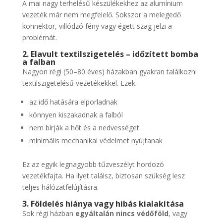
A mai nagy terhelésű készülékekhez az alumínium
vezeték már nem megfelelő. Sokszor a melegedő
konnektor, villódzó fény vagy égett szag jelzi a
problémát.
2. Elavult textilszigetelés – időzített bomba
a falban
Nagyon régi (50–80 éves) házakban gyakran találkozni
textilszigetelésű vezetékekkel. Ezek:
az idő hatására elporladnak
könnyen kiszakadnak a falból
nem bírják a hőt és a nedvességet
minimális mechanikai védelmet nyújtanak
Ez az egyik legnagyobb tűzveszélyt hordozó
vezetékfajta. Ha ilyet találsz, biztosan szükség lesz
teljes hálózatfelújításra.
3. Földelés hiánya vagy hibás kialakítása
Sok régi házban
egyáltalán nincs védőföld
, vagy