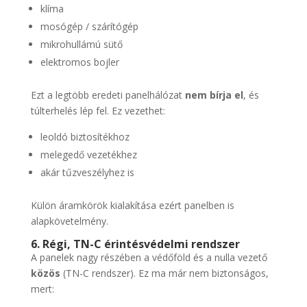
klíma
mosógép / szárítógép
mikrohullámú sütő
elektromos bojler
Ezt a legtöbb eredeti panelhálózat
nem bírja el
, és
túlterhelés lép fel. Ez vezethet:
leoldó biztosítékhoz
melegedő vezetékhez
akár tűzveszélyhez is
Külön áramkörök kialakítása ezért panelben is
alapkövetelmény.
6. Régi, TN-C érintésvédelmi rendszer
A panelek nagy részében a védőföld és a nulla vezető
közös
(TN-C rendszer). Ez ma már nem biztonságos,
mert: