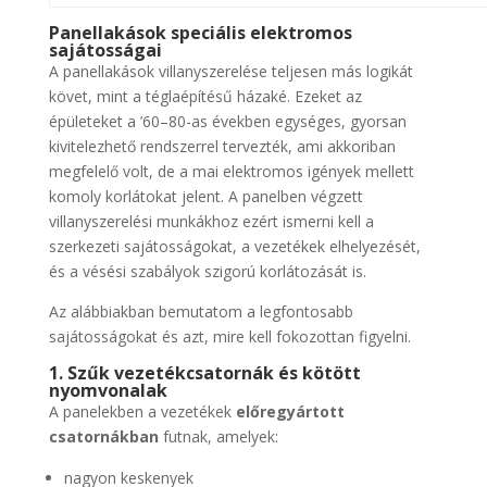
Panellakások speciális elektromos
sajátosságai
A panellakások villanyszerelése teljesen más logikát
követ, mint a téglaépítésű házaké. Ezeket az
épületeket a ’60–80-as években egységes, gyorsan
kivitelezhető rendszerrel tervezték, ami akkoriban
megfelelő volt, de a mai elektromos igények mellett
komoly korlátokat jelent. A panelben végzett
villanyszerelési munkákhoz ezért ismerni kell a
szerkezeti sajátosságokat, a vezetékek elhelyezését,
és a vésési szabályok szigorú korlátozását is.
Az alábbiakban bemutatom a legfontosabb
sajátosságokat és azt, mire kell fokozottan figyelni.
1. Szűk vezetékcsatornák és kötött
nyomvonalak
A panelekben a vezetékek
előregyártott
csatornákban
futnak, amelyek:
nagyon keskenyek