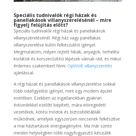
Speciális tudnivalók régi házak és
panellakások villanyszerelésénél – mire
figyelj felújítás előtt?
Speciális tudnivalók régi házak és panellakások
villanyszerelésénél. Régi ház vagy panellakás
villanyszerelése külön felkészülést igényel.
Megmutatom, milyen rejtett hibák, anyagok, terhelési
korlátok és korszerűsítési lépések várnak rád, és mikor
érdemes szakembert hívni.
OptiVolt villanyszerelés
ajánlással.
A régi házak és panellakások villanyszerelése sokkal
több odafigyelést igényel, mint egy modern épület
esetében. Ezekben az ingatlanokban gyakran
évtizedekkel ezelőtt kiépített, mára elöregedett
vezetékek, kötési módok és biztosítéktáblák
működnek, amelyek egyszerűen nincsenek felkészítve
a mai háztartások energiaigényére. Ma már szinte
minden helyiségben több nagyfogyasztó készülék