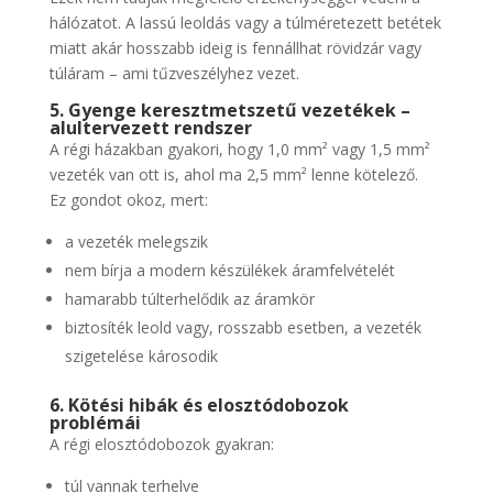
hálózatot. A lassú leoldás vagy a túlméretezett betétek
miatt akár hosszabb ideig is fennállhat rövidzár vagy
túláram – ami tűzveszélyhez vezet.
5. Gyenge keresztmetszetű vezetékek –
alultervezett rendszer
A régi házakban gyakori, hogy 1,0 mm² vagy 1,5 mm²
vezeték van ott is, ahol ma 2,5 mm² lenne kötelező.
Ez gondot okoz, mert:
a vezeték melegszik
nem bírja a modern készülékek áramfelvételét
hamarabb túlterhelődik az áramkör
biztosíték leold vagy, rosszabb esetben, a vezeték
szigetelése károsodik
6. Kötési hibák és elosztódobozok
problémái
A régi elosztódobozok gyakran:
túl vannak terhelve