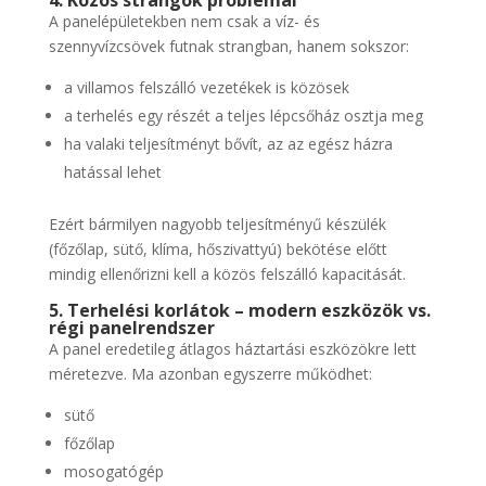
A panelépületekben nem csak a víz- és
szennyvízcsövek futnak strangban, hanem sokszor:
a villamos felszálló vezetékek is közösek
a terhelés egy részét a teljes lépcsőház osztja meg
ha valaki teljesítményt bővít, az az egész házra
hatással lehet
Ezért bármilyen nagyobb teljesítményű készülék
(főzőlap, sütő, klíma, hőszivattyú) bekötése előtt
mindig ellenőrizni kell a közös felszálló kapacitását.
5. Terhelési korlátok – modern eszközök vs.
régi panelrendszer
A panel eredetileg átlagos háztartási eszközökre lett
méretezve. Ma azonban egyszerre működhet:
sütő
főzőlap
mosogatógép