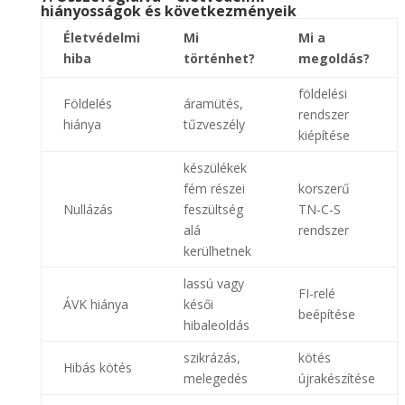
hiányosságok és következményeik
Életvédelmi
Mi
Mi a
hiba
történhet?
megoldás?
földelési
Földelés
áramütés,
rendszer
hiánya
tűzveszély
kiépítése
készülékek
fém részei
korszerű
Nullázás
feszültség
TN-C-S
alá
rendszer
kerülhetnek
lassú vagy
FI-relé
ÁVK hiánya
késői
beépítése
hibaleoldás
szikrázás,
kötés
Hibás kötés
melegedés
újrakészítése