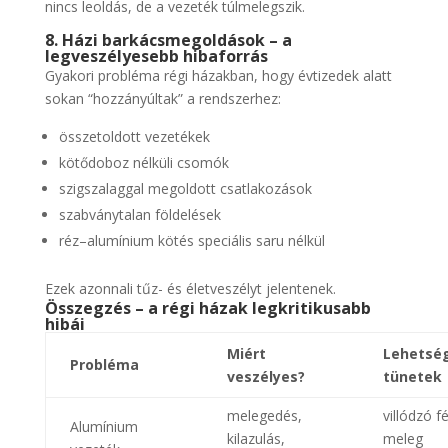
nincs leoldás, de a vezeték túlmelegszik.
8. Házi barkácsmegoldások – a
legveszélyesebb hibaforrás
Gyakori probléma régi házakban, hogy évtizedek alatt
sokan “hozzányúltak” a rendszerhez:
összetoldott vezetékek
kötődoboz nélküli csomók
szigszalaggal megoldott csatlakozások
szabványtalan földelések
réz–alumínium kötés speciális saru nélkül
Ezek azonnali tűz- és életveszélyt jelentenek.
Összegzés – a régi házak legkritikusabb
hibái
Miért
Lehetsé
Probléma
veszélyes?
tünetek
melegedés,
villódzó f
Alumínium
kilazulás,
meleg