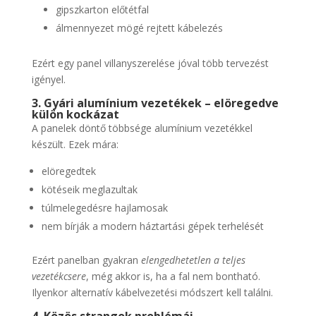
gipszkarton előtétfal
álmennyezet mögé rejtett kábelezés
Ezért egy panel villanyszerelése jóval több tervezést
igényel.
3. Gyári alumínium vezetékek – elöregedve
külön kockázat
A panelek döntő többsége alumínium vezetékkel
készült. Ezek mára:
elöregedtek
kötéseik meglazultak
túlmelegedésre hajlamosak
nem bírják a modern háztartási gépek terhelését
Ezért panelban gyakran
elengedhetetlen a teljes
vezetékcsere
, még akkor is, ha a fal nem bontható.
Ilyenkor alternatív kábelvezetési módszert kell találni.
4. Közös strangok problémái