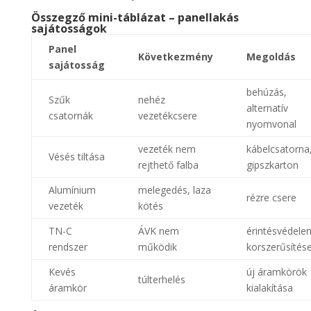
Összegző mini-táblázat – panellakás
sajátosságok
Panel
Következmény
Megoldás
sajátosság
behúzás,
Szűk
nehéz
alternatív
csatornák
vezetékcsere
nyomvonal
vezeték nem
kábelcsatorna
Vésés tiltása
rejthető falba
gipszkarton
Alumínium
melegedés, laza
rézre csere
vezeték
kötés
TN-C
ÁVK nem
érintésvédele
rendszer
működik
korszerűsítés
Kevés
új áramkörök
túlterhelés
áramkör
kialakítása