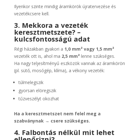
Ilyenkor szinte mindig áramkörök újratervezése és
vezetékcsere kell.
3. Mekkora a vezeték
keresztmetszete? –
kulcsfontosságú adat
Régi házakban gyakori a
1,0 mm² vagy 1,5 mm²
vezeték ott is, ahol ma
2,5 mm²
lenne szükséges.
Ha nagy teljesítményű eszközök vannak az áramkörön
(pl. sütő, mosógép, klíma), a vékony vezeték:
túlmelegszik
gyorsan elöregszik
tűzveszélyt okozhat
Ha a keresztmetszet nem felel meg a
szabványnak → csere szükséges.
4. Falbontás nélkül mit lehet
ellenőrizni?