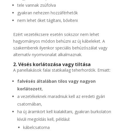
tele vannak zsúfolva
gyakran nehezen hozzáférhetők
nem lehet őket tágítani, bővíteni
Ezért vezetékcsere esetén sokszor nem lehet
hagyományos módon behúzni az új kábeleket. A
szakemberek ilyenkor speciális behúzószálat vagy
alternatív nyomvonalat alkalmaznak.
2. Vésés korlátozása vagy tiltása
A panellakások falai statikailag teherhordók. Emiatt:
falvésés általában tilos vagy nagyon
korlátozott
,
a vezetékeknek maradniuk kell az eredeti gyári
csatornában,
ha új áramkört kell kialakítani, gyakran burkolaton
kívüli megoldás kell, például:
kábelcsatorna