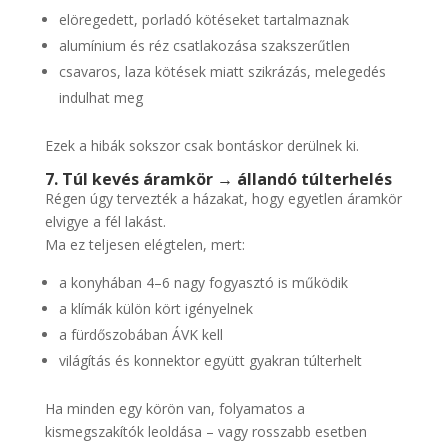
elöregedett, porladó kötéseket tartalmaznak
alumínium és réz csatlakozása szakszerűtlen
csavaros, laza kötések miatt szikrázás, melegedés
indulhat meg
Ezek a hibák sokszor csak bontáskor derülnek ki.
7. Túl kevés áramkör → állandó túlterhelés
Régen úgy tervezték a házakat, hogy egyetlen áramkör
elvigye a fél lakást.
Ma ez teljesen elégtelen, mert:
a konyhában 4–6 nagy fogyasztó is működik
a klímák külön kört igényelnek
a fürdőszobában ÁVK kell
világítás és konnektor együtt gyakran túlterhelt
Ha minden egy körön van, folyamatos a
kismegszakítók leoldása – vagy rosszabb esetben