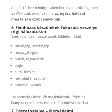
A beépítéshez mindig szakemberre van szükség, mert
az ÁVK csak akkor véd, ha
az egész hálózat
megfelel a szabványoknak
.
6. Fémházas készülékek fokozott veszélye
régi hálózatokon
Ezek különösen veszélyesek földelés nélkül:
mosógép, szárítógép
mosogatógép
hűtők, fagyasztók
bojler
sütő, főzőlap
mikrohullámú sütő
porszívó, vasaló
Ha bármelyik készülék meghibásodik, földelés
hiányában akár érintéskor is áramütést okozhat.
7. Összefoglalva – életvédelmi