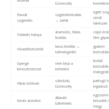
vezeték
tűzveszély
konnekto
égett sza
Elavult
szigetelésleválás
sérült
szigetelés
→ zárlat
falrészek
áramütés, hibás
csípő érz
Földelés hiánya
leoldás
fém gépe
lassú leoldás →
gyakori
Olvadóbiztosítók
túlmelegedés
biztosíték
leoldó
Gyenge
nem bírja a
biztosíték
keresztmetszet
terhelést
melegedé
szikrázás,
pattogó h
Hibás kötések
tűzveszély
ingadozó 
egyszerre
állandó
Kevés áramkör
készülék
túlterhelés
megy