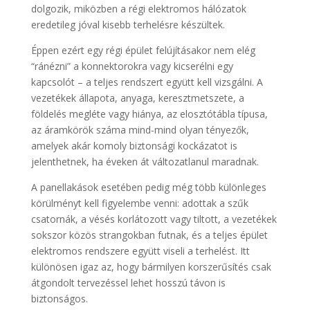
dolgozik, miközben a régi elektromos hálózatok
eredetileg jóval kisebb terhelésre készültek.
Éppen ezért egy régi épület felújításakor nem elég
“ránézni” a konnektorokra vagy kicserélni egy
kapcsolót – a teljes rendszert együtt kell vizsgálni. A
vezetékek állapota, anyaga, keresztmetszete, a
földelés megléte vagy hiánya, az elosztótábla típusa,
az áramkörök száma mind-mind olyan tényezők,
amelyek akár komoly biztonsági kockázatot is
jelenthetnek, ha éveken át változatlanul maradnak.
A panellakások esetében pedig még több különleges
körülményt kell figyelembe venni: adottak a szűk
csatornák, a vésés korlátozott vagy tiltott, a vezetékek
sokszor közös strangokban futnak, és a teljes épület
elektromos rendszere együtt viseli a terhelést. Itt
különösen igaz az, hogy bármilyen korszerűsítés csak
átgondolt tervezéssel lehet hosszú távon is
biztonságos.