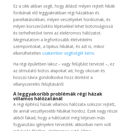
Ez a cikk abban segít, hogy átlásd: milyen rejtett hibák
fordulnak elő leggyakrabban régi házakban és
panellakásokban, milyen veszélyeket hordoznak, és
milyen korszerűsítési lépésekkel lehet biztonságossá
és terhelhetővé tenni az elektromos hálózatot.
Megmutatom a legfontosabb életvédelmi
szempontokat, a tipikus hibákat, és azt is, mikor
elkerülhetetlen
szakember segítségét kérni
.
Ha régi épületben laksz – vagy felújítást tervezel –, ez
az útmutató biztos alapokat ad, hogy okosan és
hosszú távra gondolkodva hozz döntést a
villanyszerelés felújításáról.
A leggyakoribb problémák régi házak
villamos hálózatánál
A régi építésű házak villamos hálózata sokszor rejtett,
de annál veszélyesebb hibákat hordoz. Ezek nagy része
abból fakad, hogy a hálózatot még teljesen más
fogyasztási igényekre tervezték: akkoriban nem volt