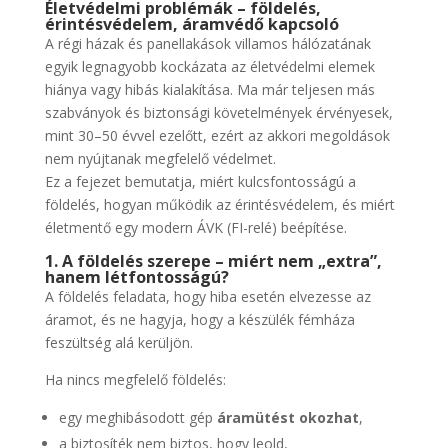
Életvédelmi problémák – földelés,
érintésvédelem, áramvédő kapcsoló
A régi házak és panellakások villamos hálózatának
egyik legnagyobb kockázata az életvédelmi elemek
hiánya vagy hibás kialakítása. Ma már teljesen más
szabványok és biztonsági követelmények érvényesek,
mint 30–50 évvel ezelőtt, ezért az akkori megoldások
nem nyújtanak megfelelő védelmet.
Ez a fejezet bemutatja, miért kulcsfontosságú a
földelés, hogyan működik az érintésvédelem, és miért
életmentő egy modern ÁVK (FI-relé) beépítése.
1. A földelés szerepe – miért nem „extra”,
hanem létfontosságú?
A földelés feladata, hogy hiba esetén elvezesse az
áramot, és ne hagyja, hogy a készülék fémháza
feszültség alá kerüljön.
Ha nincs megfelelő földelés:
egy meghibásodott gép
áramütést okozhat
,
a biztosíték nem biztos, hogy leold,