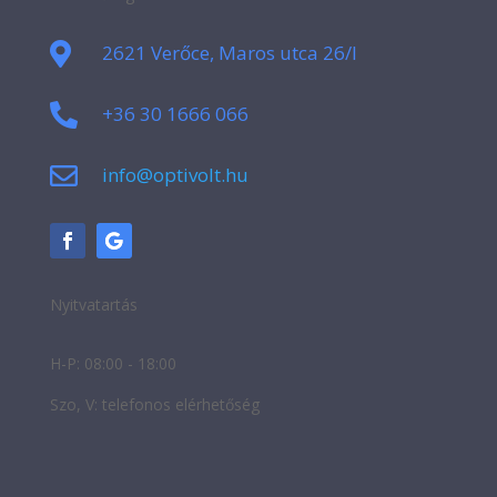

2621 Verőce, Maros utca 26/I

+36 30 1666 066

info@optivolt.hu
Nyitvatartás
H-P: 08:00 - 18:00
Szo, V: telefonos elérhetőség