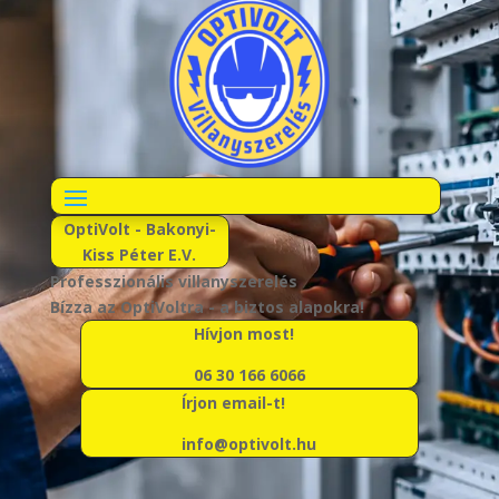
OptiVolt - Bakonyi-
Kiss Péter E.V.
Professzionális villanyszerelés
Bízza az OptiVoltra - a biztos alapokra!
Hívjon most!
06 30 166 6066
Írjon email-t!
info@optivolt.hu