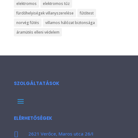
elektromos
elektromos tűz
fürdőhelyiségek villanyszerelése
fűtőtest
norvég fűtés
villamos hálózat biztonsága
áramütés elleni védelem
SZOLGÁLTATÁSOK
ELÉRHETŐSÉGEK

2621 Verőce, Maros utca 26/I