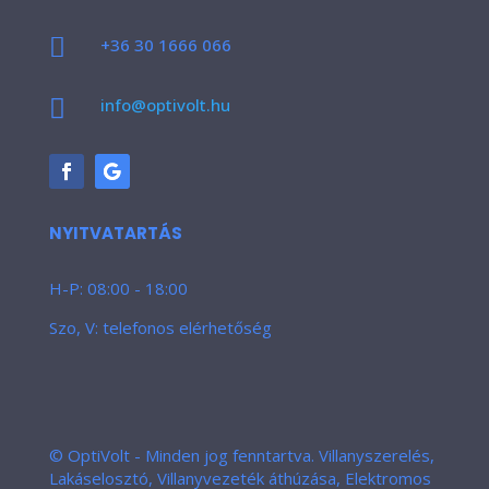

+36 30 1666 066

info@optivolt.hu
NYITVATARTÁS
H-P: 08:00 - 18:00
Szo, V: telefonos elérhetőség
© OptiVolt - Minden jog fenntartva. Villanyszerelés,
Lakáselosztó, Villanyvezeték áthúzása, Elektromos