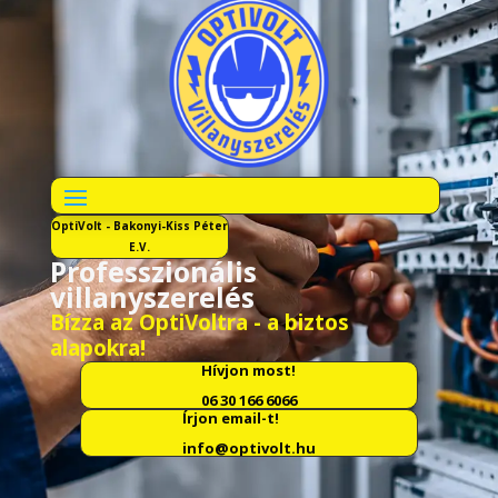
OptiVolt - Bakonyi-Kiss Péter
E.V.
Professzionális
villanyszerelés
Bízza az OptiVoltra - a biztos
alapokra!
Hívjon most!
06 30 166 6066
Írjon email-t!
info@optivolt.hu