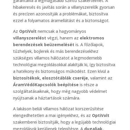
garantálva a legmagasabb szintű szakértelmet. A
hibakeresés és javítás során a villanyszerelők gyorsan
és precízen azonosítják a problémákat, biztosítva
ezzel a folyamatos áramellátást és a biztonságot.
Az
OptiVolt
nemcsak a hagyományos
villanyszerelést
végzi, hanem az
elektromos
berendezések beüzemelését
is. A főzőlapok,
tűzhelyek, bojlerek és más berendezésekhez
szükséges villamos hálózatot a legmodernebb
technológiai megoldásokkal alakítják ki, így biztosítva
a hatékony és biztonságos működést. Ezen kívül a
biztosítékok, elosztótáblák cseréje
, valamint az
ÁramVédőKapcsolók beépítése
is része a
szolgáltatásaiknak, hogy még nagyobb védelmet
nyújtsanak a háztartások számára.
A lakáson belüli villamos hálózat korszerűsítése
elengedhetetlen a mai igényekhez, és az
OptiVolt
szakemberei biztosítják, hogy a legújabb technológiai
megoldások kerüljenek telepítésre. A
dugaljak,