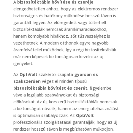
A
biztosítéktábla bővítése és cseréje
elengedhetetlen ahhoz, hogy az elektromos rendszer
biztonságos és hatékony működése hosszú távon is
garantált legyen. Az elöregedett vagy túlterhelt
biztosítéktáblák nemcsak áramkimaradásokhoz,
hanem komolyabb hibákhoz, sőt tűzveszélyhez is
vezethetnek. A modern otthonok egyre nagyobb
áramfelvétellel működnek, így a régi biztosítéktáblák
már nem képesek biztonságosan kezelni az új
igényeket.
Az
OptiVolt
szakértői csapata
gyorsan és
szakszerűen
végez el minden típusú
biztosítéktábla bővítést és cserét
, figyelembe
véve a legújabb szabványokat és biztonsági
előírásokat. Az új, korszerű biztosítéktáblák nemcsak
a biztonságot növelik, hanem az energiafelhasználást
is optimálisan szabályozzák. Az
OptiVolt
professzionális szolgáltatásai garantálják, hogy az új
rendszer hosszú távon is megbízhatóan működjön.