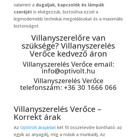
valamint a
dugaljak, kapcsolók és lámpák
cseréjét
is elvégezzük, biztosítva ezzel a
legmodernebb technikai megoldásokat és a maximális
biztonságot.
Villanyszerelőre van
szüksége? Villanyszerelés
Verőce kedvező áron
Villanyszerelés Verőce email:
info@optivolt.hu
Villanyszerelés Verőce
telefonszám: +36 30 1666 066
Villanyszerelés Verőce –
Korrekt árak
Az
OptiVolt árajánlat
két fő összetevőre bontható: az
egyik az anyagdíj, míg a másik a munkadíj. Az