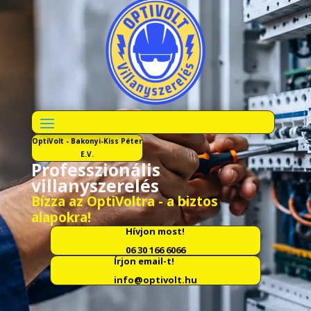
OptiVolt - Bakonyi-Kiss Péter
E.V.
Professzionális
villanyszerelés
Bízza az OptiVoltra - a biztos
alapokra!
Hívjon most!
06 30 166 6066
Írjon email-t!
info@optivolt.hu