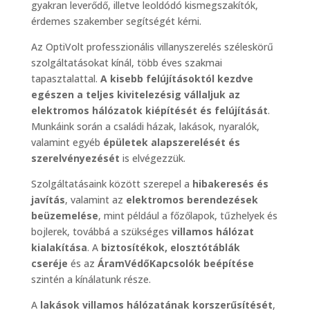
gyakran leverődő, illetve leoldódó kismegszakítók,
érdemes szakember segítségét kérni.
Az OptiVolt professzionális villanyszerelés széleskörű
szolgáltatásokat kínál, több éves szakmai
tapasztalattal.
A kisebb felújításoktól kezdve
egészen a teljes kivitelezésig vállaljuk az
elektromos hálózatok kiépítését és felújítását
.
Munkáink során a családi házak, lakások, nyaralók,
valamint egyéb
épületek alapszerelését és
szerelvényezését
is elvégezzük.
Szolgáltatásaink között szerepel a
hibakeresés és
javítás
, valamint az
elektromos berendezések
beüzemelése
, mint például a főzőlapok, tűzhelyek és
bojlerek, továbbá a szükséges
villamos hálózat
kialakítása
. A
biztosítékok, elosztótáblák
cseréje
és az
ÁramVédőKapcsolók beépítése
szintén a kínálatunk része.
A
lakások villamos hálózatának korszerűsítését
,