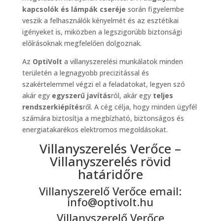
kapcsolók és lámpák cseréje
során figyelembe
veszik a felhasználók kényelmét és az esztétikai
igényeket is, miközben a legszigorúbb biztonsági
előírásoknak megfelelően dolgoznak.
Az
OptiVolt
a villanyszerelési munkálatok minden
területén a legnagyobb precizitással és
szakértelemmel végzi el a feladatokat, legyen szó
akár egy
egyszerű javítás
ról, akár egy
teljes
rendszerkiépítés
ről. A cég célja, hogy minden ügyfél
számára biztosítja a megbízható, biztonságos és
energiatakarékos elektromos megoldásokat.
Villanyszerelés Verőce –
Villanyszerelés rövid
határidőre
Villanyszerelő Verőce email:
info@optivolt.hu
Villanyszerelő Verőce