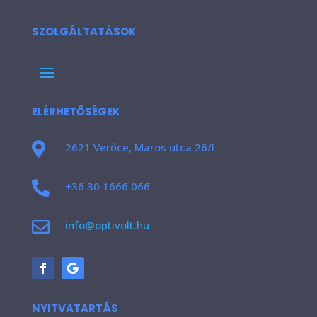
SZOLGÁLTATÁSOK
ELÉRHETŐSÉGEK

2621 Verőce, Maros utca 26/I

+36 30 1666 066

info@optivolt.hu
NYITVATARTÁS