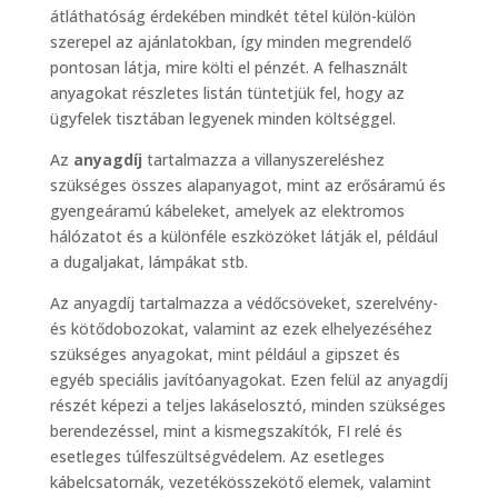
átláthatóság érdekében mindkét tétel külön-külön
szerepel az ajánlatokban, így minden megrendelő
pontosan látja, mire költi el pénzét. A felhasznált
anyagokat részletes listán tüntetjük fel, hogy az
ügyfelek tisztában legyenek minden költséggel.
Az
anyagdíj
tartalmazza a villanyszereléshez
szükséges összes alapanyagot, mint az erősáramú és
gyengeáramú kábeleket, amelyek az elektromos
hálózatot és a különféle eszközöket látják el, például
a dugaljakat, lámpákat stb.
Az anyagdíj tartalmazza a védőcsöveket, szerelvény-
és kötődobozokat, valamint az ezek elhelyezéséhez
szükséges anyagokat, mint például a gipszet és
egyéb speciális javítóanyagokat. Ezen felül az anyagdíj
részét képezi a teljes lakáselosztó, minden szükséges
berendezéssel, mint a kismegszakítók, FI relé és
esetleges túlfeszültségvédelem. Az esetleges
kábelcsatornák, vezetékösszekötő elemek, valamint