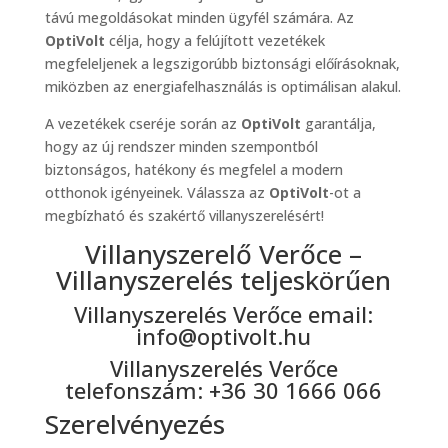
távú megoldásokat minden ügyfél számára. Az
OptiVolt
célja, hogy a felújított vezetékek
megfeleljenek a legszigorúbb biztonsági előírásoknak,
miközben az energiafelhasználás is optimálisan alakul.
A vezetékek cseréje során az
OptiVolt
garantálja,
hogy az új rendszer minden szempontból
biztonságos, hatékony és megfelel a modern
otthonok igényeinek. Válassza az
OptiVolt
-ot a
megbízható és szakértő villanyszerelésért!
Villanyszerelő Verőce –
Villanyszerelés teljeskörűen
Villanyszerelés Verőce email:
info@optivolt.hu
Villanyszerelés Verőce
telefonszám: +36 30 1666 066
Szerelvényezés