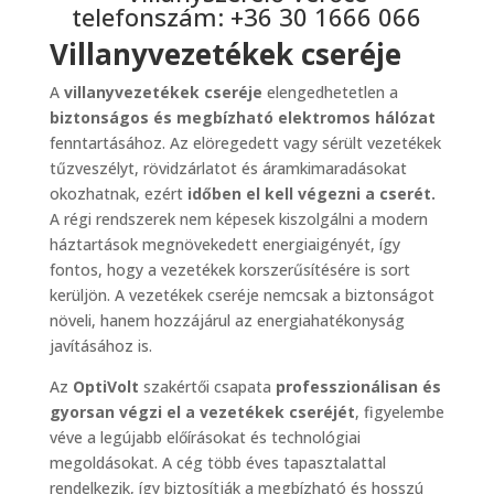
telefonszám: +36 30 1666 066
Villanyvezetékek cseréje
A
villanyvezetékek cseréje
elengedhetetlen a
biztonságos és megbízható elektromos hálózat
fenntartásához. Az elöregedett vagy sérült vezetékek
tűzveszélyt, rövidzárlatot és áramkimaradásokat
okozhatnak, ezért
időben el kell végezni a cserét.
A régi rendszerek nem képesek kiszolgálni a modern
háztartások megnövekedett energiaigényét, így
fontos, hogy a vezetékek korszerűsítésére is sort
kerüljön. A vezetékek cseréje nemcsak a biztonságot
növeli, hanem hozzájárul az energiahatékonyság
javításához is.
Az
OptiVolt
szakértői csapata
professzionálisan és
gyorsan végzi el a vezetékek cseréjét
, figyelembe
véve a legújabb előírásokat és technológiai
megoldásokat. A cég több éves tapasztalattal
rendelkezik, így biztosítják a megbízható és hosszú