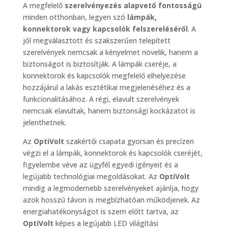
A megfelelő
szerelvényezés alapvető fontosságú
minden otthonban, legyen szó
lámpák,
konnektorok vagy kapcsolók felszereléséről
. A
jól megválasztott és szakszerűen telepített
szerelvények nemcsak a kényelmet növelik, hanem a
biztonságot is biztosítják. A lámpák cseréje, a
konnektorok és kapcsolók megfelelő elhelyezése
hozzájárul a lakás esztétikai megjelenéséhez és a
funkcionalitásához. A régi, elavult szerelvények
nemcsak elavultak, hanem biztonsági kockázatot is
jelenthetnek.
Az
OptiVolt
szakértői csapata gyorsan és precízen
végzi el a lámpák, konnektorok és kapcsolók cseréjét,
figyelembe véve az ügyfél egyedi igényeit és a
legújabb technológiai megoldásokat. Az
OptiVolt
mindig a legmodernebb szerelvényeket ajánlja, hogy
azok hosszú távon is megbízhatóan működjenek. Az
energiahatékonyságot is szem előtt tartva, az
OptiVolt
képes a legújabb LED világítási