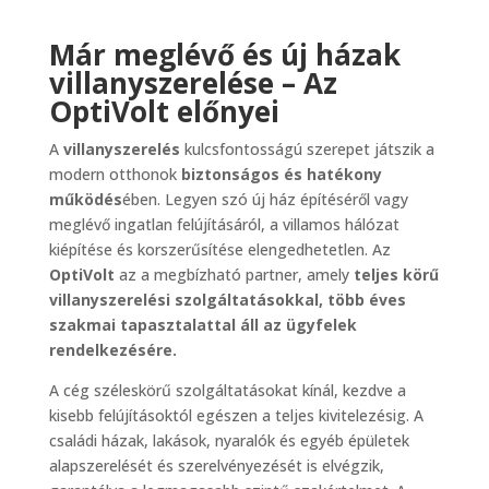
Már meglévő és új házak
villanyszerelése – Az
OptiVolt előnyei
A
villanyszerelés
kulcsfontosságú szerepet játszik a
modern otthonok
biztonságos és hatékony
működés
ében. Legyen szó új ház építéséről vagy
meglévő ingatlan felújításáról, a villamos hálózat
kiépítése és korszerűsítése elengedhetetlen. Az
OptiVolt
az a megbízható partner, amely
teljes körű
villanyszerelési szolgáltatásokkal, több éves
szakmai tapasztalattal áll az ügyfelek
rendelkezésére.
A cég széleskörű szolgáltatásokat kínál, kezdve a
kisebb felújításoktól egészen a teljes kivitelezésig. A
családi házak, lakások, nyaralók és egyéb épületek
alapszerelését és szerelvényezését is elvégzik,