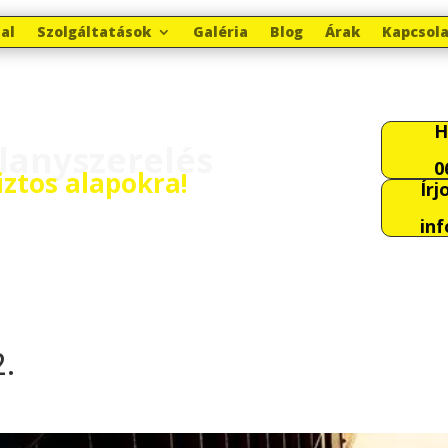
al
Szolgáltatások
Galéria
Blog
Árak
Kapcsol
H
llanyszerelés
0
biztos alapokra!
Írj
in
2.