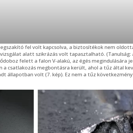
szakító fel volt kapcsolva, a biztosítékok nem oldottak
sgálat alatt szikrázás volt tapasztalható. (Tanulság: a 
doboz felett a falon V-alakú, az égés megindulására je
 a csatlakozás megbontásra került, ahol a tűz által ke
dt állapotban volt (7. kép). Ez nem a tűz következmény