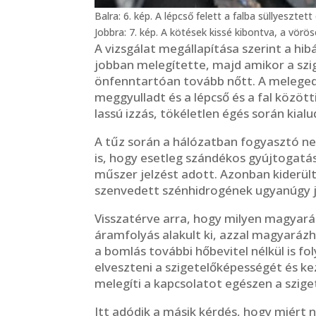
Balra: 6. kép. A lépcső felett a falba süllyeszt
Jobbra: 7. kép. A kötések kissé kibontva, a vörös
A vizsgálat megállapítása szerint a hi
jobban melegítette, majd amikor a szi
önfenntartóan tovább nőtt. A meleged
meggyulladt és a lépcső és a fal közö
lassú izzás, tökéletlen égés során kia
A tűz során a hálózatban fogyasztó ne
is, hogy esetleg szándékos gyújtogatá
műszer jelzést adott. Azonban kiderül
szenvedett szénhidrogének ugyanúgy jel
Visszatérve arra, hogy milyen magyará
áramfolyás alakult ki, azzal magyarázh
a bomlás további hőbevitel nélkül is fo
elveszteni a szigetelőképességét és k
melegíti a kapcsolatot egészen a szige
Itt adódik a másik kérdés, hogy miért