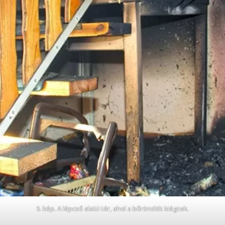
5. kép. A lépcső alatti tér, ahol a bőröndök kiégtek.