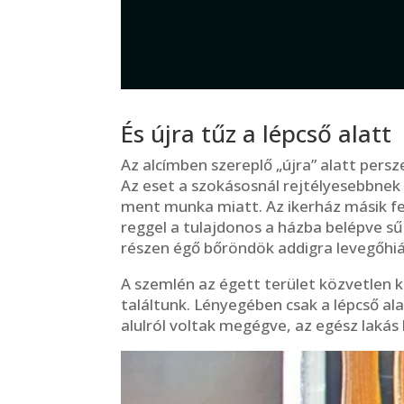
És újra tűz a lépcső alatt
Az alcímben szereplő „újra” alatt pers
Az eset a szokásosnál rejtélyesebbnek
ment munka miatt. Az ikerház másik fe
reggel a tulajdonos a házba belépve sűr
részen égő bőröndök addigra levegőhiá
A szemlén az égett terület közvetlen
találtunk. Lényegében csak a lépcső ala
alulról voltak megégve, az egész lakás