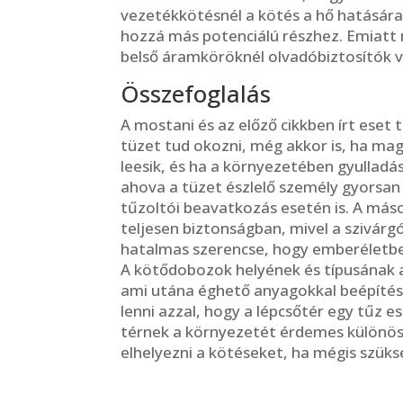
vezetékkötésnél a kötés a hő hatására
hozzá más potenciálú részhez. Emiatt 
belső áramköröknél olvadóbiztosítók vo
Összefoglalás
A mostani és az előző cikkben írt eset
tüzet tud okozni, még akkor is, ha ma
leesik, és ha a környezetében gyulladás
ahova a tüzet észlelő személy gyorsan
tűzoltói beavatkozás esetén is. A má
teljesen biztonságban, mivel a szivár
hatalmas szerencse, hogy emberéletben 
A kötődobozok helyének és típusának a
ami utána éghető anyagokkal beépítésr
lenni azzal, hogy a lépcsőtér egy tűz e
térnek a környezetét érdemes különösen
elhelyezni a kötéseket, ha mégis szüks