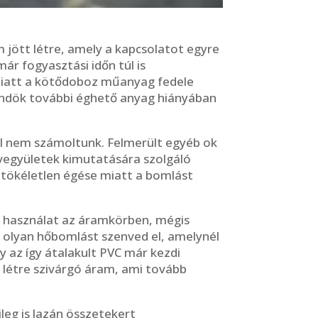
 jött létre, amely a kapcsolatot egyre
r fogyasztási időn túl is
miatt a kötődoboz műanyag fedele
röndök további éghető anyag hiányában
al nem számoltunk. Felmerült egyéb ok
-vegyületek kimutatására szolgáló
 tökéletlen égése miatt a bomlást
l használat az áramkörben, mégis
 olyan hőbomlást szenved el, amelynél
gy az így átalakult PVC már kezdi
 létre szivárgó áram, ami tovább
leg is lazán összetekert