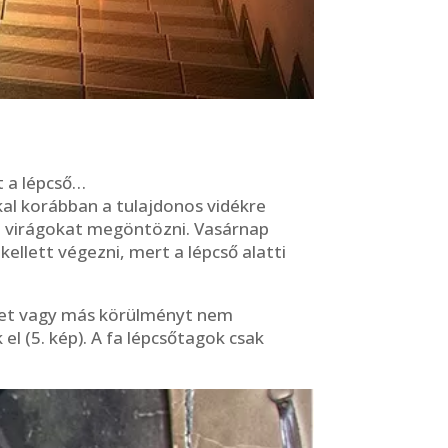
t a lépcső…
kal korábban a tulajdonos vidékre
 a virágokat megöntözni. Vasárnap
ellett végezni, mert a lépcső alatti
ket vagy más körülményt nem
l (5. kép). A fa lépcsőtagok csak