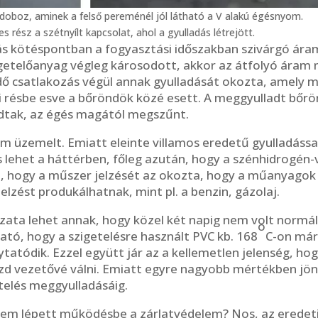
ett doboz, aminek a felső pereménél jól látható a V alakú égésnyom.
es rész a szétnyílt kapcsolat, ahol a gyulladás létrejött.
bás kötéspontban a fogyasztási időszakban szivárgó áram
getelőanyag végleg károsodott, akkor az átfolyó áram má
ő csatlakozás végül annak gyulladását okozta, amely 
tti résbe esve a bőröndök közé esett. A meggyulladt bő
ludtak, az égés magától megszűnt.
m üzemelt. Emiatt eleinte villamos eredetű gyulladáss
s lehet a háttérben, főleg azután, hogy a szénhidrogén
t, hogy a műszer jelzését az okozta, hogy a műanyagok
zést produkálhatnak, mint pl. a benzin, gázolaj.
zata lehet annak, hogy közel két napig nem volt normá
o
ató, hogy a szigetelésre használt PVC kb. 168
C-on már
lytatódik. Ezzel együtt jár az a kellemetlen jelenség, ho
ezd vezetővé válni. Emiatt egyre nagyobb mértékben jön
telés meggyulladásáig.
 nem lépett működésbe a zárlatvédelem? Nos, az eredeti