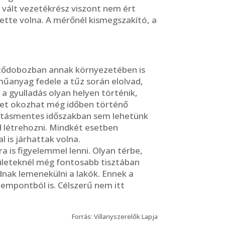
 vált vezetékrész viszont nem ért
ette volna. A mérőnél kismegszakító, a
 kötődobozban annak környezetében is
műanyag fedele a tűz során elolvad,
 a gyulladás olyan helyen történik,
üzet okozhat még időben történő
sztásmentes időszakban sem lehetünk
 létrehozni. Mindkét esetben
 is járhattak volna.
is figyelemmel lenni. Olyan térbe,
ületeknél még fontosabb tisztában
udnak lemenekülni a lakók. Ennek a
zempontból is. Célszerű nem itt
Forrás: Villanyszerelők Lapja