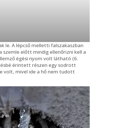
 le. A lépcső melletti falszakaszban
szemle előtt mindig ellenőrizni kell a
llemző égési nyom volt látható (6.
vésbé érintett részen egy sodrott
e volt, mivel ide a hő nem tudott