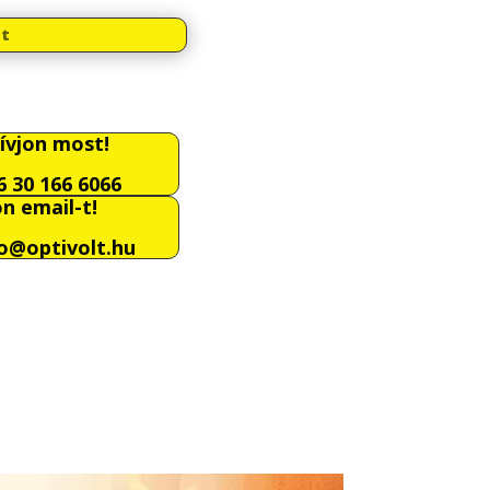
at
ívjon most!
6 30 166 6066
on email-t!
fo@optivolt.hu