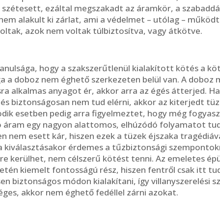
 szétesett, ezáltal megszakadt az áramkör, a szabaddá
nem alakult ki zárlat, ami a védelmet – utólag – működt
ltak, azok nem voltak túlbiztosítva, vagy átkötve.
 tanulsága, hogy a szakszerűtlenül kialakított kötés a
ga a doboz nem éghető szerkezeten belül van. A doboz 
ra alkalmas anyagot ér, akkor arra az égés átterjed. Ha
 és biztonságosan nem tud elérni, akkor az kiterjedt t
sodik esetben pedig arra figyelmeztet, hogy még fogya
gó áram egy nagyon alattomos, elhúzódó folyamatot tud
nem esett kár, hiszen ezek a tüzek éjszaka tragédiával
 kiválasztásakor érdemes a tűzbiztonsági szempontokra 
e kerülhet, nem célszerű kötést tenni. Az emeletes ép
setén kiemelt fontosságú rész, hiszen fentről csak itt t
 biztonságos módon kialakítani, így villanyszerelési s
éges, akkor nem éghető fedéllel zárni azokat.