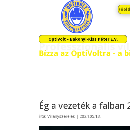
Főold
OptiVolt - Bakonyi-Kiss Péter E.V.
Professzionális vi
Bízza az OptiVoltra - a 
Ég a vezeték a falban 
írta:
Villanyszerelés
|
2024.05.13.