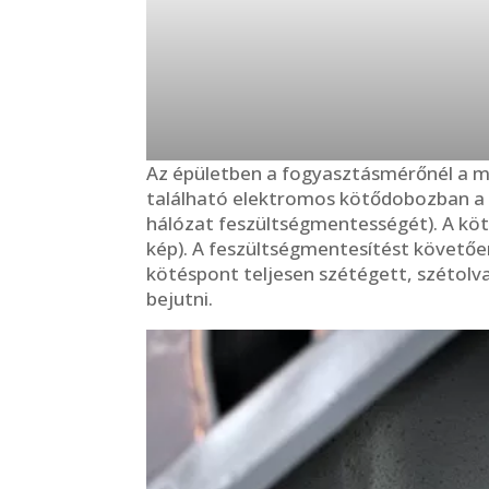
Az épületben a fogyasztásmérőnél a meg
található elektromos kötődobozban a viz
hálózat feszültségmentességét). A kötő
kép). A feszültségmentesítést követően
kötéspont teljesen szétégett, szétolva
bejutni.