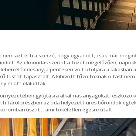
ze nem azt érti a szerző, hogy ugyanott, csak már megin
 indult. Az elmondás szerint a tüzet megelőzően, napok
lében élő édesanyja pénteken volt utoljára a lakásban
ű füstöt tapasztalt. A kihívott tűzoltóknak oltást nem k
ny miatt elaludtak.
 környezetében gyújtásra alkalmas anyagokat, eszközö
tti tárolórészben az oda helyezett üres bőröndök égtek e
 koromban úszott, ami tökéletlen égésre utalt.